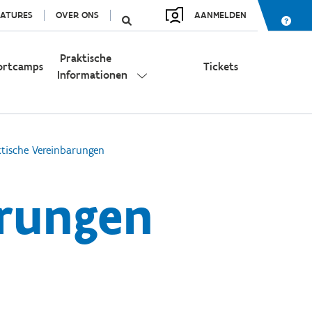
ATURES
OVER ONS
AANMELDEN
Praktische
ortcamps
Tickets
Informationen
tische Vereinbarungen
arungen