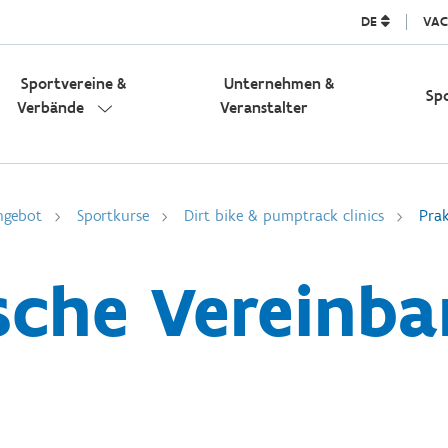
DE
VAC
Sportvereine &
Unternehmen &
Sp
Verbände
Veranstalter
Angebot
Sportkurse
Dirt bike & pumptrack clinics
Prak
sche Vereinb