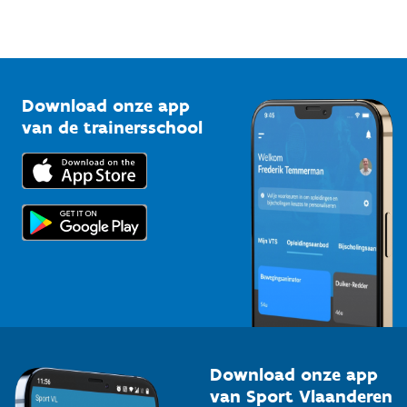
Sportfederaties
Mountainbikeroutes
Onze nieuwsbrieven
1210 Brussel
G-sport
Vlaamse Trainersschool
Sportclubs
Kennisplatform
Download onze app
Bedrijven
van de trainersschool
Downloads
Trainers en begeleiders
Voor de pers
Scholen
Topsporters
Organisatoren van sportevenementen
Download onze app
van Sport Vlaanderen