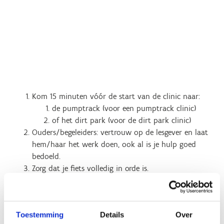
Kom 15 minuten vóór de start van de clinic naar:
de pumptrack (voor een pumptrack clinic)
of het dirt park (voor de dirt park clinic)
Ouders/begeleiders: vertrouw op de lesgever en laat
hem/haar het werk doen, ook al is je hulp goed
bedoeld.
Zorg dat je fiets volledig in orde is.
Breng indien gewenst een drinkbus mee (gevuld met
water of een sportdrank) en eventueel een koekje.
Heb je vragen? Spreek gerust de lesgever aan.
Toestemming
Details
Over