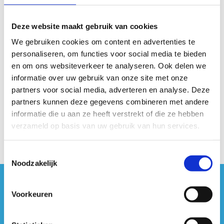
Bekijk het grondplan van Sport Vlaanderen Genk
Deze website maakt gebruik van cookies
We gebruiken cookies om content en advertenties te
personaliseren, om functies voor social media te bieden
Heb je toch nog vragen? Contacteer
en om ons websiteverkeer te analyseren. Ook delen we
ons
informatie over uw gebruik van onze site met onze
partners voor social media, adverteren en analyse. Deze
+32 89 86 91 30
partners kunnen deze gegevens combineren met andere
Stuur een bericht
informatie die u aan ze heeft verstrekt of die ze hebben
verzameld op basis van uw gebruik van hun services.
Toestemmingsselectie
Noodzakelijk
#sportersbelevenmeer
Voorkeuren
ook op sociale media