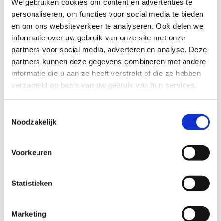
We gebruiken cookies om content en advertenties te
personaliseren, om functies voor social media te bieden
en om ons websiteverkeer te analyseren. Ook delen we
informatie over uw gebruik van onze site met onze
partners voor social media, adverteren en analyse. Deze
partners kunnen deze gegevens combineren met andere
informatie die u aan ze heeft verstrekt of die ze hebben
Pony verjaardagsfeest
verzameld op basis van uw gebruik van hun services.
Toestemmingsselectie
Noodzakelijk
Voorkeuren
Heb je nog
een vraag?
Contacteer
Statistieken
ons
+32 89 86 91
Marketing