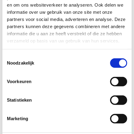
en om ons websiteverkeer te analyseren. Ook delen we
Ontdek eveneens ons uitgebreid
lessenaanbod
,
informatie over uw gebruik van onze site met onze
steeds onder begeleiding van ervaren
partners voor social media, adverteren en analyse. Deze
instructeurs. Vergeet ook onze
partners kunnen deze gegevens combineren met andere
verjaardagsfeestjes
voor kinderen niet: fun
informatie die u aan ze heeft verstrekt of die ze hebben
verzekerd!
verzameld op basis van uw gebruik van hun services.
Doe mee met één van onze sportlessen
Toestemmingsselectie
Organiseer een verjaardagsfeestje
Noodzakelijk
Voorkeuren
Statistieken
Marketing