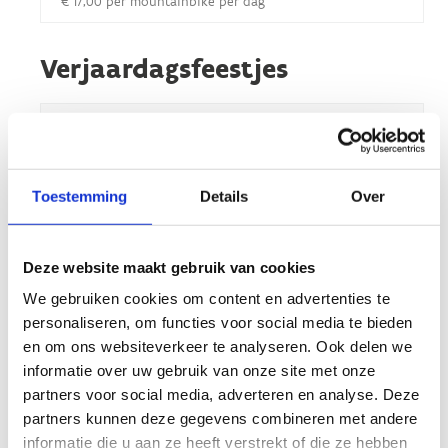
€ 17,00 per mountainbike per dag
Verjaardagsfeestjes
SPORTIEF VERJAARDAGSFEESTJE
€ 16,00 per kind
Toestemming
Details
Over
PONY VERJAARDAGSFEESTJE
€ 16,00 per kind
Deze website maakt gebruik van cookies
1 PANNENKOEK + DRANKJE
We gebruiken cookies om content en advertenties te
€ 7,50 per kind
personaliseren, om functies voor social media te bieden
en om ons websiteverkeer te analyseren. Ook delen we
2 PANNENKOEKEN + DRANKJE
informatie over uw gebruik van onze site met onze
partners voor social media, adverteren en analyse. Deze
€ 8,50 per kind
partners kunnen deze gegevens combineren met andere
FRIETJES MET FRIKANDEL + DRANKJE
informatie die u aan ze heeft verstrekt of die ze hebben