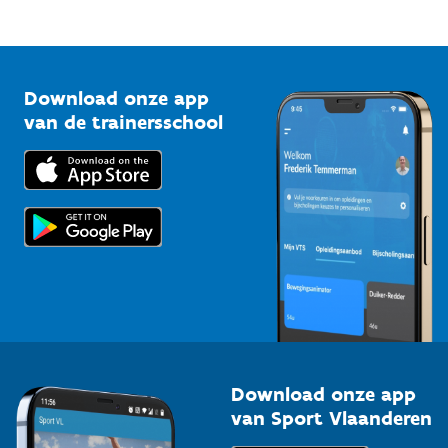
Mountainbikeroutes
Onze nieuwsbrieven
1210 Brussel
G-sport
Vlaamse Trainersschool
Sportclubs
Kennisplatform
Download onze app
Bedrijven
van de trainersschool
Downloads
Trainers en begeleiders
Voor de pers
Scholen
Topsporters
Organisatoren van sportevenementen
Download onze app
van Sport Vlaanderen