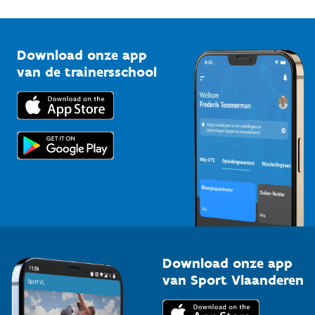
1210 Brussel
G-sport
Vlaamse Trainersschool
Sportclubs
Kennisplatform
Download onze app
Bedrijven
van de trainersschool
Downloads
Trainers en begeleiders
Voor de pers
Scholen
Topsporters
Organisatoren van sportevenementen
Download onze app
van Sport Vlaanderen