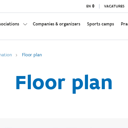
EN
VACATURES
sociations
Companies & organizers
Sports camps
Pra
rmation
Floor plan
Floor plan