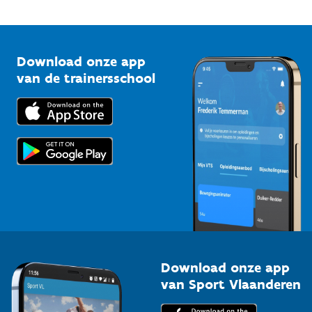
Onze nieuwsbrieven
1210 Brussel
G-sport
Vlaamse Trainersschool
Sportclubs
Kennisplatform
Download onze app
Bedrijven
van de trainersschool
Downloads
Trainers en begeleiders
Voor de pers
Scholen
Topsporters
Organisatoren van sportevenementen
Download onze app
van Sport Vlaanderen