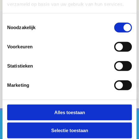
verzameld op basis van uw gebruik van hun services.
Toestemmingsselectie
Noodzakelijk
Voorkeuren
Statistieken
+
Marketing
-
Alles toestaan
#sportersbelevenmeer
Selectie toestaan