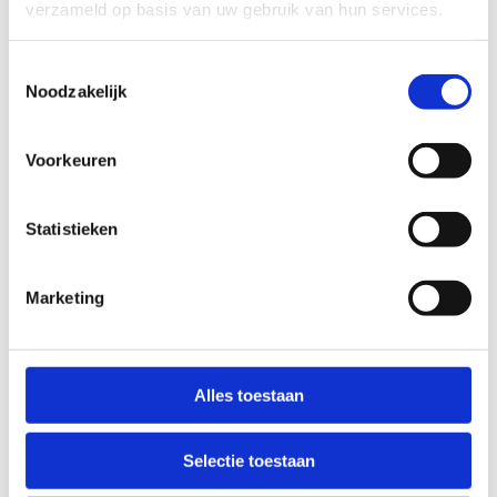
verzameld op basis van uw gebruik van hun services.
Ontdek ons sportverblijf
Toestemmingsselectie
Noodzakelijk
Voorkeuren
Statistieken
Marketing
Alles toestaan
Selectie toestaan