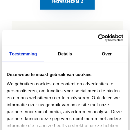
recreatiezaal 2
Op sportstage in Genk?
Wil je met je sportclub, vereniging of federatie
een
stage met overnachting of een sportief
Toestemming
Details
Over
weekend
organiseren? In ons centrum kan je
niet alleen tal van sporten beoefenen, maar ook
comfortabel overnachten. We beschikken over
Deze website maakt gebruik van cookies
slaapgelegenheid voor maximaal 112 personen.
We gebruiken cookies om content en advertenties te
personaliseren, om functies voor social media te bieden
Samen bekijken we graag de sportmogelijkheden
en om ons websiteverkeer te analyseren. Ook delen we
binnen ons centrum en stellen we een
informatie over uw gebruik van onze site met onze
programma op maat samen dat perfect aansluit
partners voor social media, adverteren en analyse. Deze
bij jouw wensen.
partners kunnen deze gegevens combineren met andere
Op sportstage in Genk
informatie die u aan ze heeft verstrekt of die ze hebben