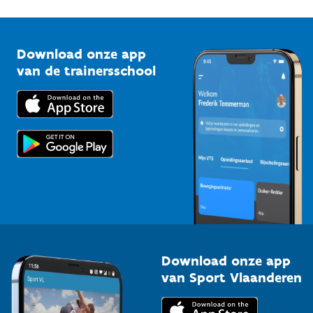
1210 Brussel
G-sport
Vlaamse Trainersschool
Sportclubs
Kennisplatform
Download onze app
Bedrijven
van de trainersschool
Downloads
Trainers en begeleiders
Voor de pers
Scholen
Topsporters
Organisatoren van sportevenementen
Download onze app
van Sport Vlaanderen