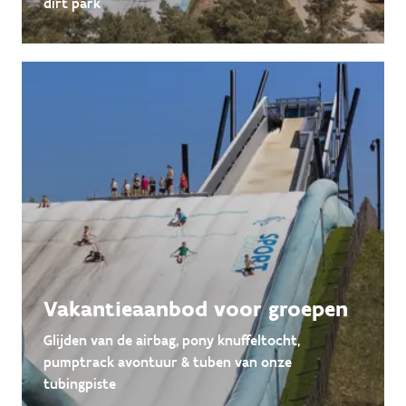
dirt park
Vakantieaanbod voor groepen
Glijden van de airbag, pony knuffeltocht,
pumptrack avontuur & tuben van onze
tubingpiste