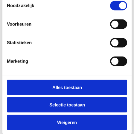
Noodzakelijk
Voorkeuren
Statistieken
Dry slope - Teamsessies
Marketing
Voor clubs, federaties en/of vriendengroepen van
minstens 3 personen
Alles toestaan
Selectie toestaan
Weigeren