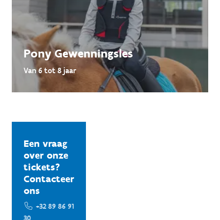
Pony Gewenningsles
Van 6 tot 8 jaar
Een vraag
over onze
tickets?
Contacteer
ons
+32 89 86 91
30