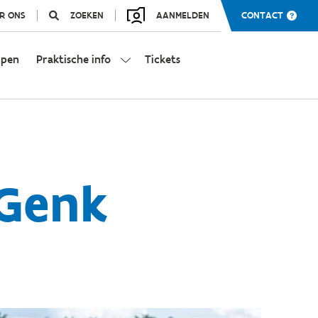
R ONS
ZOEKEN
AANMELDEN
CONTACT
mpen
Praktische info
Tickets
 Genk