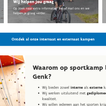
Wij helpen jou graag
Op zoek naar extra informatie? Bel of mail ons en we
helpen je graag verder.
Ontdek al onze internaat en externaat kampen
Waarom op sportkamp b
Genk?
Wij bieden zowel
interne
als
externe
k
Wij werken uitsluitend met
gediplomee
kwaliteit.
Wij willen iedereen aan het sporten k