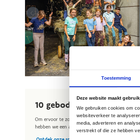
Toestemming
Deze website maakt gebruik
10 geboden voor een leuk
We gebruiken cookies om cont
websiteverkeer te analyseren
Om ervoor te zorgen dat iedereen een veilige en v
media, adverteren en analys
hebben we een aantal duidelijke sportkampregels 
verstrekt of die ze hebben v
Ontdek onze spelregels voor een top sportkam