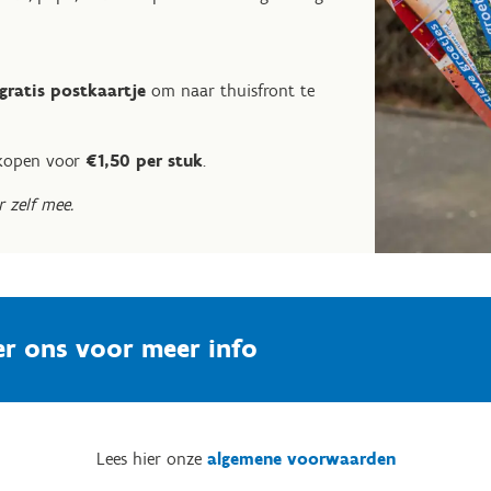
 gratis postkaartje
om naar thuisfront te
e kopen voor
€1,50 per stuk
.
 zelf mee.
er ons voor meer info
Lees hier onze
algemene voorwaarden