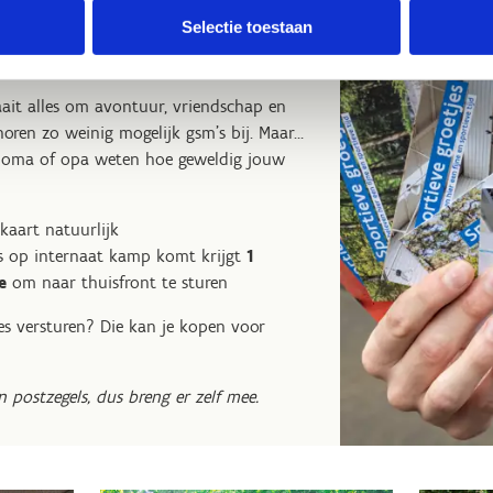
aar vergeet je
t niet? Dan voorzien wij dit graag voor jou)
Selectie toestaan
ablok;
niet
nze fuifavond op donderdag.
ing (fietsoutfit mag, maar moet niet);
ait alles om avontuur, vriendschap en
horen zo weinig mogelijk gsm’s bij. Maar…
wij.
ing voor overige sporten;
, oma of opa weten hoe geweldig jouw
sen;
kaart natuurlijk
ns op internaat kamp komt krijgt
1
e
om naar thuisfront te sturen
etsschoenen;
jes versturen? Die kan je kopen voor
ndien gewenst, zoals een bodyprotector of een full face helm;
 postzegels, dus breng er zelf mee.
escherming
t niet? Dan voorzien wij dit graag voor jou)