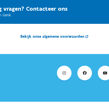
g vragen? Contacteer ons
en Genk
Bekijk onze algemene voorwaarden
mel en bestek;
e vuilniszak).