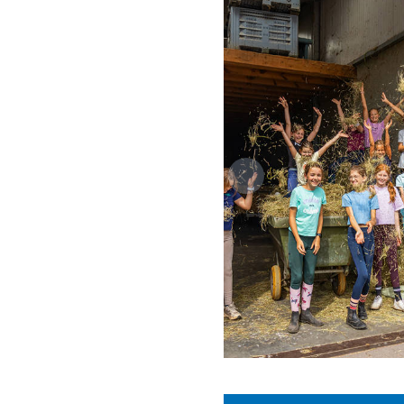
eigen fiets (Heb je d
Muurklimmen en boogsc
voldoende sportkled
voor het muurklimm
3 on 3 basketbal:
voldoende sportkled
sportschoenen voor
Sport- en natuurbelev
rugzak (handbagage
stevige wandelscho
regen- en boskledij;
warme slaapzak;