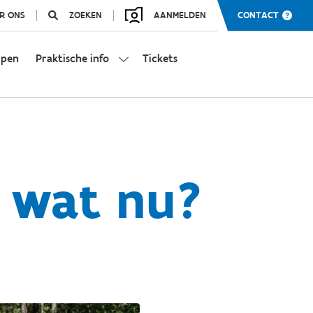
R ONS
ZOEKEN
AANMELDEN
CONTACT
mpen
Praktische info
Tickets
 wat nu?