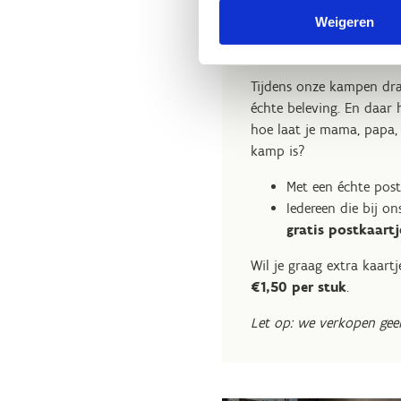
gezelschapspelletjes;
thuisfront, m
fietshelm (Heb je di
Weigeren
schrijfgerief en not
postzegel(s) 
Freestyle MTB kamp:
leuke kledij voor o
makkelijke fietskled
Tijdens onze kampen dra
Bedlinnen?
échte beleving. En daar 
Dat voorzien 
voldoende sportkled
hoe laat je mama, papa
kamp is?
voldoende sportkou
Met een échte post
drinkbus;
Iedereen die bij o
stevige rugzak;
gratis postkaartj
dichte en stevige fi
Wil je graag extra kaart
€1,50 per stuk
.
extra bescherming i
Let op: we verkopen geen
elleboog- en knieb
fietshelm (Heb je di