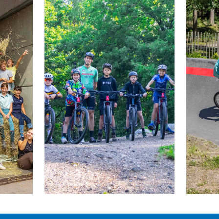
it niet?
Contacteer ons
) .
hieten:
ij voor zowel binnen- als buitenactiviteiten:
en volstaan gewone sportschoenen; het beveiligingsmateriaal wor
ij voor binnen & buiten;
 binnen en buiten (basketbalschoenen mogen maar moeten niet).
ingskamp:
);
enen;