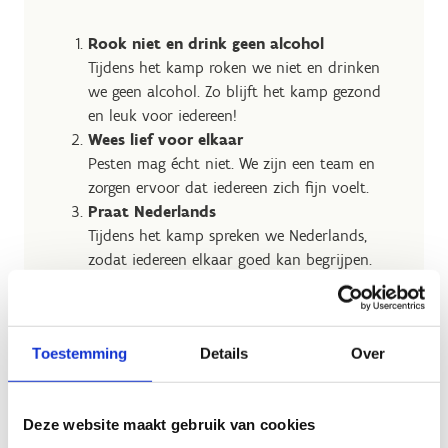
Rook niet en drink geen alcohol
Tijdens het kamp roken we niet en drinken
we geen alcohol. Zo blijft het kamp gezond
en leuk voor iedereen!
Wees lief voor elkaar
Pesten mag écht niet. We zijn een team en
zorgen ervoor dat iedereen zich fijn voelt.
Praat Nederlands
Tijdens het kamp spreken we Nederlands,
zodat iedereen elkaar goed kan begrijpen.
Blijf op het kampterrein
Ga niet zomaar weg van het kampterrein. Als
je iets nodig hebt, vraag het even aan een
Toestemming
Details
Over
begeleider.
Je eigen kamer is jouw plekje
Ga alleen naar de kamer waar jij slaapt. Geef
Deze website maakt gebruik van cookies
anderen ook rust en privacy op hun kamer.