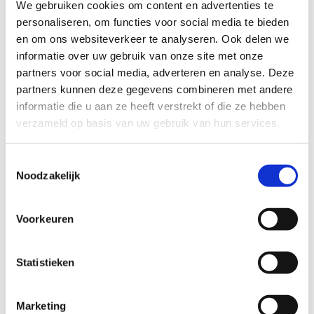
Houd je aan de telefoontijd
We gebruiken cookies om content en advertenties te
Je mag je telefoon gebruiken op afgesproken
personaliseren, om functies voor social media te bieden
momenten. Maak geen foto's of video's
en om ons websiteverkeer te analyseren. Ook delen we
waarmee je iemand kan kwetsen.
informatie over uw gebruik van onze site met onze
Steel niet van een ander
partners voor social media, adverteren en analyse. Deze
Wat van een ander is, laat je gewoon liggen.
partners kunnen deze gegevens combineren met andere
Iedereen moet zich veilig voelen met zijn
informatie die u aan ze heeft verstrekt of die ze hebben
spullen.
verzameld op basis van uw gebruik van hun services.
Gebruik geen geweld
We blijven rustig en vriendelijk. Ruzie of
Toestemmingsselectie
geweld past niet bij een gezellig sportkamp.
Noodzakelijk
Wees aardig en respectvol
Iedereen is anders, en dat is juist leuk!
Voorkeuren
Behandel iedereen vriendelijk, ongeacht hoe
iemand eruitziet of wie iemand is.
Zorg goed voor spullen
Statistieken
Wees voorzichtig met het materiaal en maak
niets kapot. Zo blijft alles netjes en klaar voor
gebruik.
Marketing