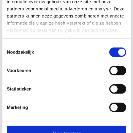
informatie over uw gebruik van onze site met onze
partners voor social media, adverteren en analyse. Deze
partners kunnen deze gegevens combineren met andere
informatie die u aan ze heeft verstrekt of die ze hebben
Koop tickets
verzameld op basis van uw gebruik van hun services.
voor het
vakantieaanbod
Toestemmingsselectie
Noodzakelijk
Voorkeuren
Op sportstage in Genk?
Wil je met je sportclub, vereniging of federatie
Statistieken
een
stage met overnachting of een sportief
weekend
organiseren? In ons centrum kan je
Marketing
niet alleen tal van sporten beoefenen, maar ook
comfortabel overnachten. We beschikken over
slaapgelegenheid voor maximaal 112 personen.