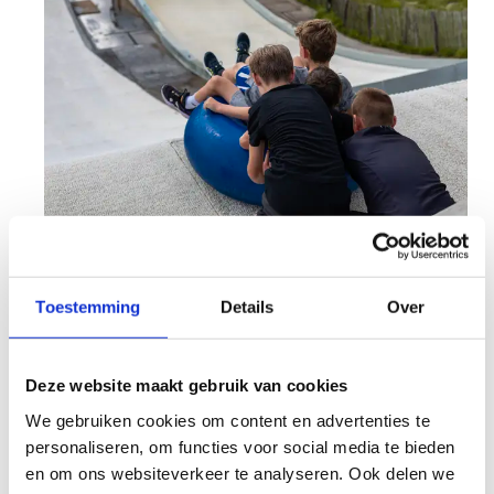
Kom tuben tijdens de
vakanties
Toestemming
Details
Over
Weet je niet wat te doen tijdens
de vakanties?
Scoor je ticket voor één of meerdere activiteiten
Deze website maakt gebruik van cookies
waaronder tubing.
We gebruiken cookies om content en advertenties te
Beleef een dag vol sport, avontuur en plezier in
personaliseren, om functies voor social media te bieden
Genk!
en om ons websiteverkeer te analyseren. Ook delen we