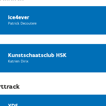
Ice4ever
Patrick Decoutere
Kunstschaatsclub HSK
Katrien Dirix
ttrack
YDS