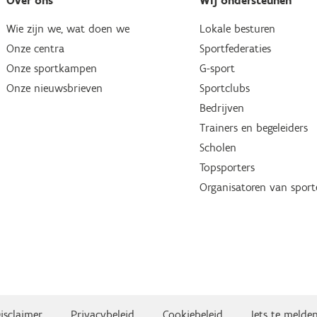
Over ons
Wij ondersteunen
Wie zijn we, wat doen we
Lokale besturen
Onze centra
Sportfederaties
Onze sportkampen
G-sport
Onze nieuwsbrieven
Sportclubs
Bedrijven
Trainers en begeleiders
Scholen
Topsporters
Organisatoren van spor
isclaimer
Privacybeleid
Cookiebeleid
Iets te melde