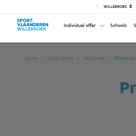
WILLEBROEK
Individual offer
Schools
S
Home
Onze Centra
Willebroek
Practical
Pr