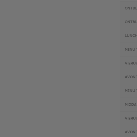
ONTBI
ONTBI
LUNC
MENU 
VIERU
AVON
MENU 
MIDDA
VIERU
AVOND