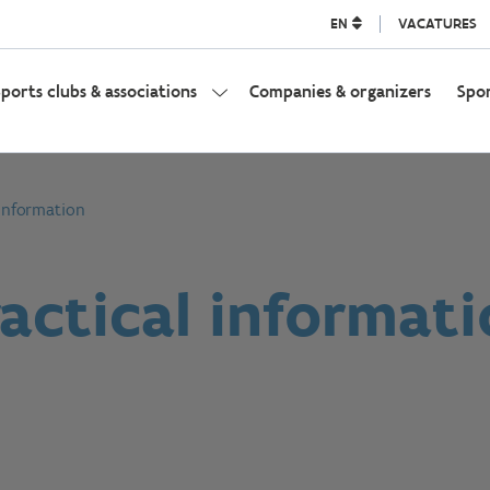
EN
VACATURES
ports clubs & associations
Companies & organizers
Spo
 information
actical informat