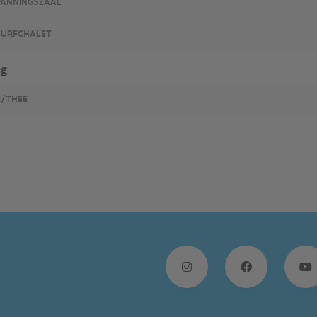
ANNINGSZAAL
SURFCHALET
ng
E/THEE