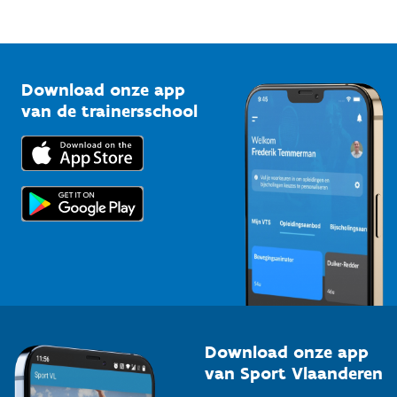
Mountainbikeroutes
Onze nieuwsbrieven
1210 Brussel
G-sport
Vlaamse Trainersschool
Sportclubs
Kennisplatform
Download onze app
Bedrijven
van de trainersschool
Downloads
Trainers en begeleiders
Voor de pers
Scholen
Topsporters
Organisatoren van sportevenementen
Download onze app
van Sport Vlaanderen