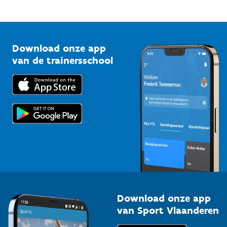
Mountainbikeroutes
Onze nieuwsbrieven
1210 Brussel
G-sport
Vlaamse Trainersschool
Sportclubs
Kennisplatform
Download onze app
Bedrijven
van de trainersschool
Downloads
Trainers en begeleiders
Voor de pers
Scholen
Topsporters
Organisatoren van sportevenementen
Download onze app
van Sport Vlaanderen