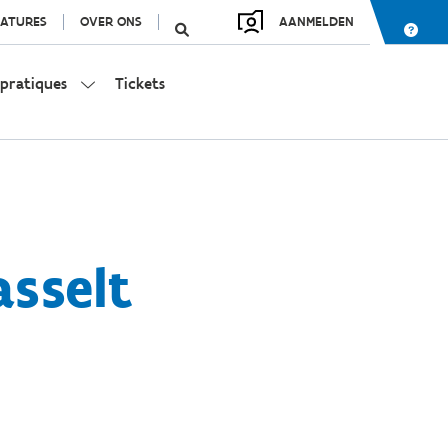
ATURES
OVER ONS
AANMELDEN
 pratiques
Tickets
asselt