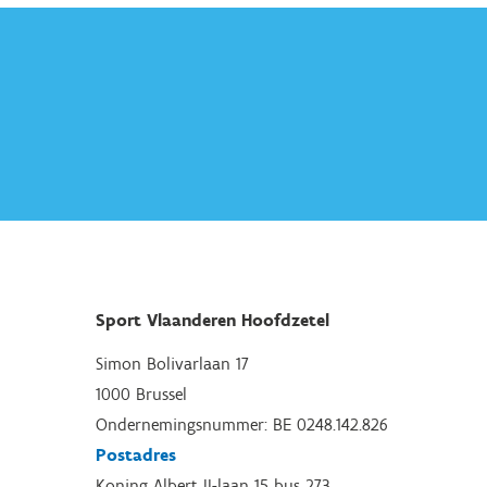
Sport Vlaanderen Hoofdzetel
Simon Bolivarlaan 17
1000 Brussel
Ondernemingsnummer: BE 0248.142.826
Postadres
Koning Albert II-laan 15 bus 273