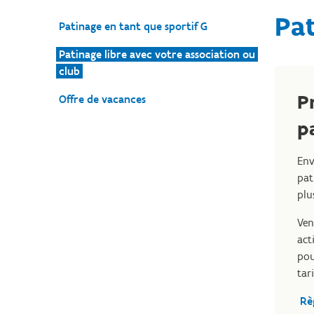
Pat
Patinage en tant que sportif G
Patinage libre avec votre association ou
club
P
Offre de vacances
p
Env
pat
plu
Ven
act
pou
tar
Rè