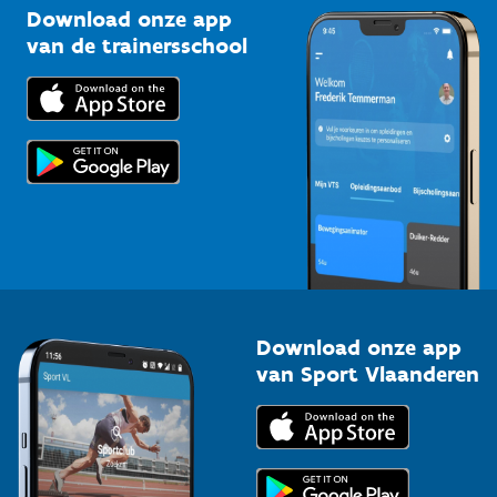
Kennisplatform
Download onze app
Bedrijven
van de trainersschool
Downloads
Trainers en begeleiders
Voor de pers
Scholen
Topsporters
Organisatoren van sportevenementen
Download onze app
van Sport Vlaanderen