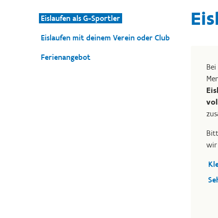
Eis
Eislaufen als G-Sportler
Eislaufen mit deinem Verein oder Club
Ferienangebot
Bei
Men
Eis
vol
zus
Bit
wir
Kl
Se