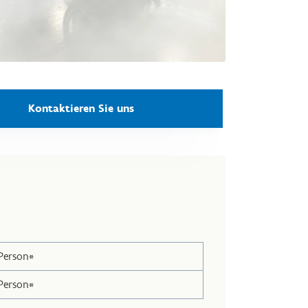
Kontaktieren Sie uns
Person*
Person*