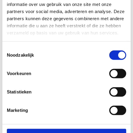
informatie over uw gebruik van onze site met onze
Stuur een mailtje met een foto van je
partners voor social media, adverteren en analyse. Deze
European Disability Card naar:
partners kunnen deze gegevens combineren met andere
hasselt@sport.vlaanderen
.
informatie die u aan ze heeft verstrekt of die ze hebben
Wanneer je aan de kassa komt, heb je
verzameld op basis van uw gebruik van hun services.
automatisch recht op het voordeeltarief.
Koop je een ticket online?
Toestemmingsselectie
Noodzakelijk
Registreer je enkele dagen op voorhand
online via
ons platform
als G-sporter
Stuur vervolgens een mailtje met een foto
Voorkeuren
van je European Disability Card naar:
hasselt@sport.vlaanderen
.
Statistieken
Zodra wij jouw korting hebben
goedgekeurd, kan je online jouw tickets
aan het voordeeltarief aankopen.
Marketing