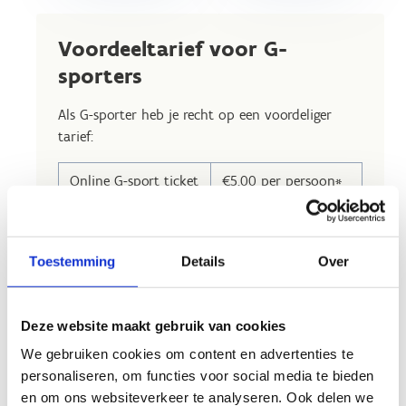
Voordeeltarief voor G-
sporters
Als G-sporter heb je recht op een voordeliger
tarief:
Online G-sport ticket
€5,00 per persoon*
Aankoop G-sport
€6,00 per persoon*
ticket bij kassa
Toestemming
Details
Over
*(incl. toegang ijsbaan, huur schaatsen, gebruik
van schaatshulpjes of lugiglace en locker)
Deze website maakt gebruik van cookies
Koop je een ticket aan de kassa?
We gebruiken cookies om content en advertenties te
personaliseren, om functies voor social media te bieden
Registreer je enkele dagen op voorhand
en om ons websiteverkeer te analyseren. Ook delen we
online via
ons platform
als G-sporter