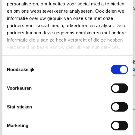
personaliseren, om functies voor social media te bieden
Elke
/
/
19.45 – 21.1
en om ons websiteverkeer te analyseren. Ook delen we
maandag
informatie over uw gebruik van onze site met onze
partners voor social media, adverteren en analyse. Deze
Elke
/
14.00
/
partners kunnen deze gegevens combineren met andere
woensdag
–
informatie die u aan ze heeft verstrekt of die ze hebben
16.30
verzameld op basis van uw gebruik van hun services.
uur
Elke
/
/
20.00 – 21.4
Toestemmingsselectie
vrijdag
(
discoschaa
Noodzakelijk
Elke
10.00 - 12.15
14.00
/
Voorkeuren
zaterdag
uur (
enkel
–
schaatslessen
)
17.00
uur
Statistieken
Elke
10.00 – 12.00
14.00
/
zondag
uur
–
Marketing
17.00