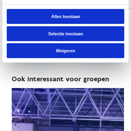
uur
Alles toestaan
Selectie toestaan
Koop je tickets
Reserveer en
rechtstreeks
betaal via
Weigeren
online
factuur
Ook interessant voor groepen