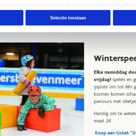
Selectie toestaan
Koop je tickets hier
Winterspee
Elke namiddag do
vrijdag)
spelen en g
ijspiste om tot één 
kunnen komen schaat
parcours met sleetje
Handig om te weten:
maat 24.
Koop een ticket "V