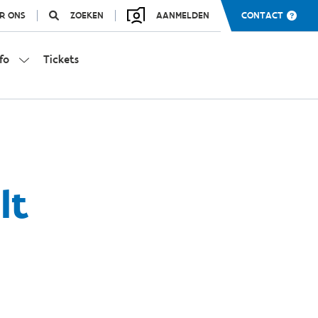
R ONS
ZOEKEN
AANMELDEN
CONTACT
fo
Tickets
lt