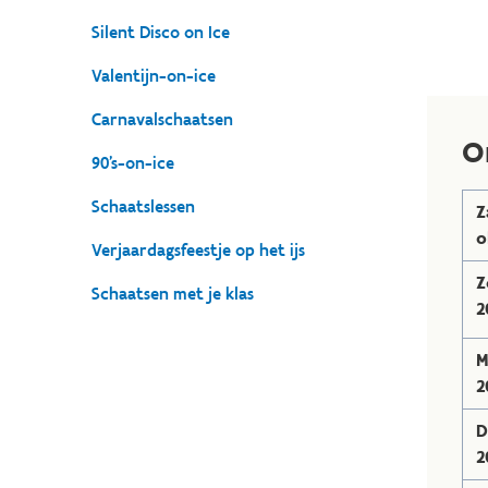
Silent Disco on Ice
Valentijn-on-ice
Carnavalschaatsen
O
90's-on-ice
Schaatslessen
Z
o
Verjaardagsfeestje op het ijs
Z
Schaatsen met je klas
2
M
2
D
2