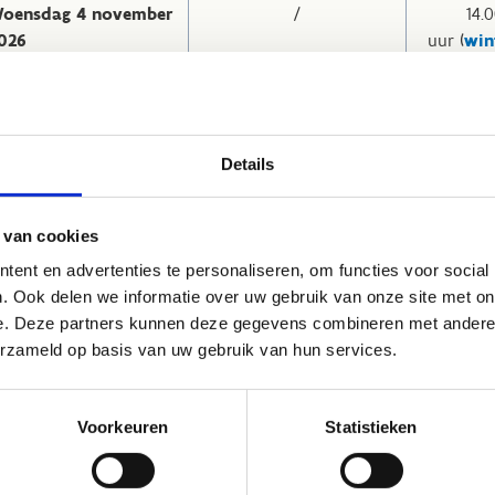
oensdag 4 november
/
14.0
026
uur (
win
onderdag
/
14.0
 november 2026
uur (
win
rijdag 6 november
/
14.0
Details
026
uur (
win
aterdag 7
10.00 - 12.15 uur (
enkel
14.00 
 van cookies
ovember 2026
schaatslessen
)
ent en advertenties te personaliseren, om functies voor social
. Ook delen we informatie over uw gebruik van onze site met on
ondag 8
10.00 - 12.00 uur
14.00 
e. Deze partners kunnen deze gegevens combineren met andere i
ovember 2026
erzameld op basis van uw gebruik van hun services.
eding- en veiligheidsvoorschriften
tdek onze schaatshulpjes nu
Voorkeuren
Statistieken
kijk onze tarieven