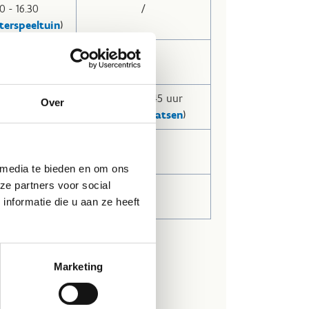
0 - 16.30
/
terspeeltuin
)
0 - 17.00
/
terspeeltuin
)
0 - 17.00
20.00 - 21.45 uur
Over
terspeeltuin
)
(
discoschaatsen
)
- 17.00 uur
/
 media te bieden en om ons
ze partners voor social
- 17.00 uur
/
nformatie die u aan ze heeft
Marketing