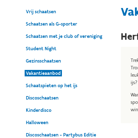
Va
Vrij schaatsen
Schaatsen als G-sporter
Her
Schaatsen met je club of vereniging
Student Night
Tre
Gezinsschaatsen
Tro
Vakantieaanbod
leu
ijs
Schaatspieten op het ijs
War
Discoschaatsen
spo
win
Kinderdisco
Halloween
Discoschaatsen - Partybus Editie