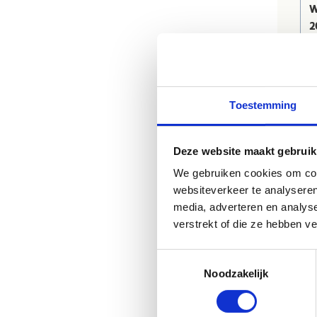
W
2
D
5
V
Toestemming
2
Z
Deze website maakt gebruik
n
We gebruiken cookies om cont
websiteverkeer te analyseren
Z
media, adverteren en analys
n
verstrekt of die ze hebben v
Kl
Toestemmingsselectie
On
Noodzakelijk
Be