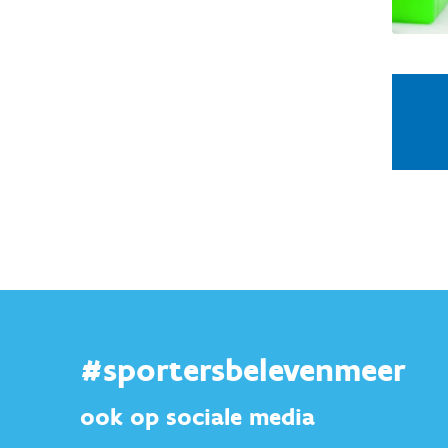
#sportersbelevenmeer
ook op sociale media