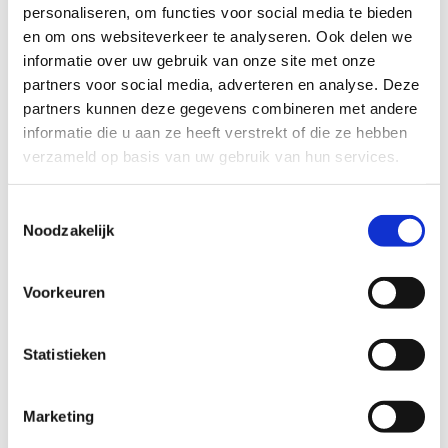
Sleeën = extra schaatspret
personaliseren, om functies voor social media te bieden
Speelgoed op het ijs
en om ons websiteverkeer te analyseren. Ook delen we
Schaatsparcours voor kinderen
informatie over uw gebruik van onze site met onze
Swingende muziek voor kinderen
partners voor social media, adverteren en analyse. Deze
partners kunnen deze gegevens combineren met andere
Tip: kom je met een groep van 15 personen of
informatie die u aan ze heeft verstrekt of die ze hebben
meer? Dan geniet je van een
voordelig
verzameld op basis van uw gebruik van hun services.
groepstarief
voor het schaatsen.
Toestemmingsselectie
Noodzakelijk
Voorkeuren
Statistieken
Marketing