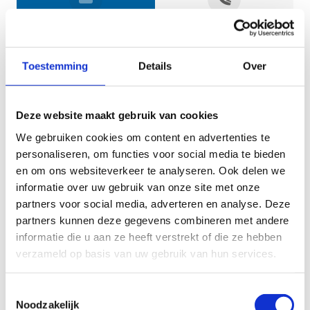
Jouw gegevens
Toestemming
Details
Over
Deze website maakt gebruik van cookies
We gebruiken cookies om content en advertenties te
personaliseren, om functies voor social media te bieden
en om ons websiteverkeer te analyseren. Ook delen we
informatie over uw gebruik van onze site met onze
Geef aan tot welk domein jouw vraag behoort
partners voor social media, adverteren en analyse. Deze
partners kunnen deze gegevens combineren met andere
KIES EEN DOMEIN
informatie die u aan ze heeft verstrekt of die ze hebben
verzameld op basis van uw gebruik van hun services.
Jouw vraag
Toestemmingsselectie
Noodzakelijk