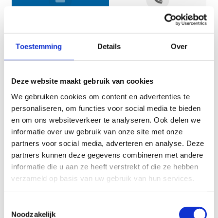
Jouw gegevens
Toestemming
Details
Over
Deze website maakt gebruik van cookies
We gebruiken cookies om content en advertenties te
personaliseren, om functies voor social media te bieden
en om ons websiteverkeer te analyseren. Ook delen we
informatie over uw gebruik van onze site met onze
Geef aan tot welk domein jouw vraag behoort
partners voor social media, adverteren en analyse. Deze
partners kunnen deze gegevens combineren met andere
KIES EEN DOMEIN
informatie die u aan ze heeft verstrekt of die ze hebben
verzameld op basis van uw gebruik van hun services.
Jouw vraag
Toestemmingsselectie
Noodzakelijk