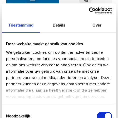
Jouw gegevens
Toestemming
Details
Over
Deze website maakt gebruik van cookies
We gebruiken cookies om content en advertenties te
personaliseren, om functies voor social media te bieden
en om ons websiteverkeer te analyseren. Ook delen we
informatie over uw gebruik van onze site met onze
Geef aan tot welk domein jouw vraag behoort
partners voor social media, adverteren en analyse. Deze
partners kunnen deze gegevens combineren met andere
KIES EEN DOMEIN
informatie die u aan ze heeft verstrekt of die ze hebben
verzameld op basis van uw gebruik van hun services.
Jouw vraag
Toestemmingsselectie
Noodzakelijk