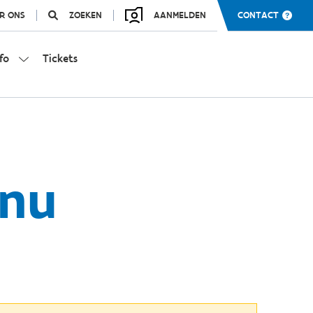
R ONS
ZOEKEN
AANMELDEN
CONTACT
fo
Tickets
 nu