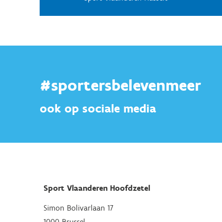
Bijzondere doelgroepen die binnen het kader va
gebeurt via factuur.
#sportersbelevenmeer
ook op sociale media
Sport Vlaanderen Hoofdzetel
Simon Bolivarlaan 17
1000 Brussel