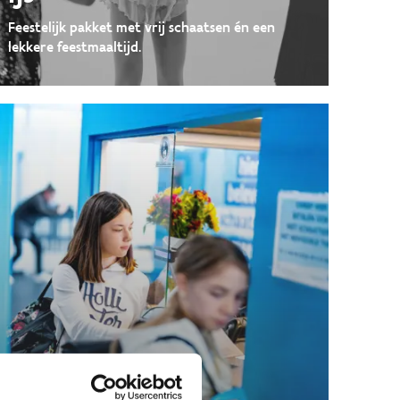
Feestelijk pakket met vrij schaatsen én een
lekkere feestmaaltijd.
10-beurtenkaart