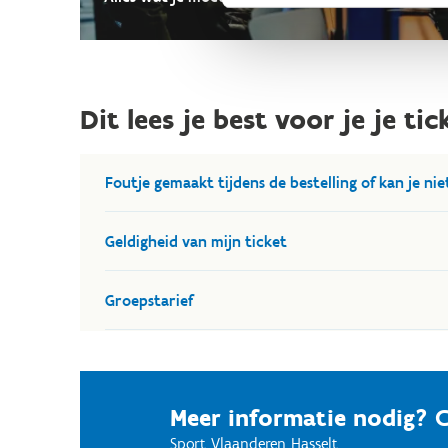
Dit lees je best voor je je t
Foutje gemaakt tijdens de bestelling of kan je ni
Wij kunnen jouw tickets voor vrij schaatsen ombo
Geldigheid van mijn ticket
order ID en de datum en tijdstip van de nieuwe be
Tickets zijn enkel geldig voor de schaatsbeurten v
Groepstarief
Het groepstarief is enkel geldig voor groepen van 
terugbetaling kunnen aanvragen.
Meer informatie nodig? 
Heb je graag een factuur van je aankoop, dan kan 
Sport Vlaanderen Hasselt