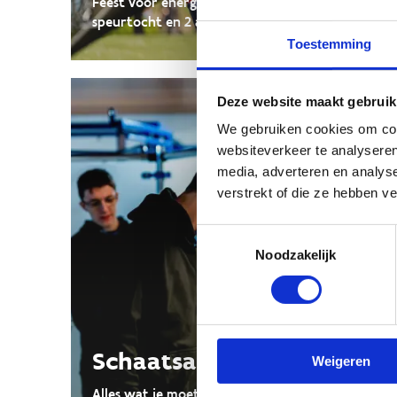
Feest voor energieke feestvierders met een
speurtocht en 2 activiteiten naar keuze.
Toestemming
Deze website maakt gebruik
We gebruiken cookies om cont
websiteverkeer te analyseren
media, adverteren en analys
verstrekt of die ze hebben v
Toestemmingsselectie
Noodzakelijk
Schaatsabonnement
Weigeren
Alles wat je moet weten