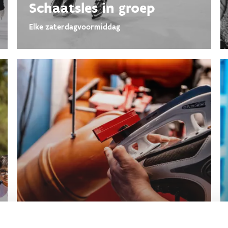
Schaatsles in groep
Elke zaterdagvoormiddag
Slijpen schaatsen