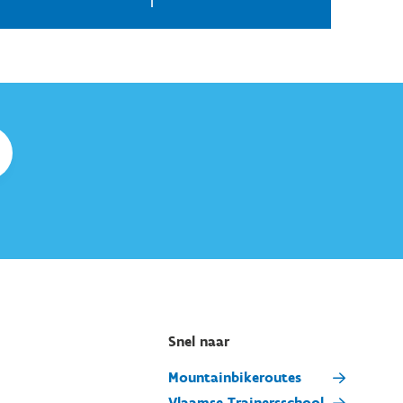
p voorhand te
reserveren via mail
.
De betaling
Snel naar
Mountainbikeroutes
Vlaamse Trainersschool