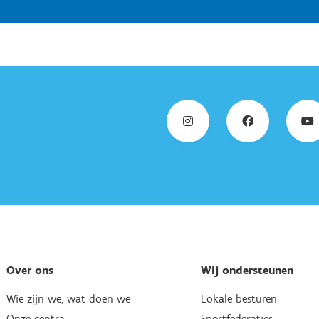
n hun organisatie komen met mensen met een beperking dienen o
Over ons
Wij ondersteunen
Wie zijn we, wat doen we
Lokale besturen
Onze centra
Sportfederaties