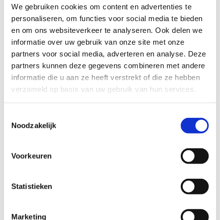
We gebruiken cookies om content en advertenties te
personaliseren, om functies voor social media te bieden
en om ons websiteverkeer te analyseren. Ook delen we
informatie over uw gebruik van onze site met onze
partners voor social media, adverteren en analyse. Deze
Urban Action
partners kunnen deze gegevens combineren met andere
verjaardagsfeestje
informatie die u aan ze heeft verstrekt of die ze hebben
verzameld op basis van uw gebruik van hun services.
Feest voor energieke feestvierders met een
speurtocht en 2 activiteiten naar keuze.
Toestemmingsselectie
Noodzakelijk
Voorkeuren
Heb je nog
Statistieken
een vraag?
Contacteer
ons
Marketing