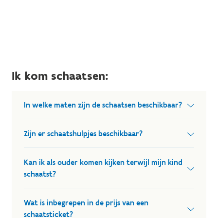
Ik kom schaatsen:
In welke maten zijn de schaatsen beschikbaar?
We hebben gratis schaatsen beschikbaar in
Zijn er schaatshulpjes beschikbaar?
volgende maten:
Verschillende schaatshulpjes zijn gratis beschikbaar
Kan ik als ouder komen kijken terwijl mijn kind
kunstschaatsen: maat 24 tot maat 48
voor kinderen tot 1m25 en zolang de voorraad
schaatst?
ijshockey: maat 37 tot maat 50
strekt. Tijdens het discoschaatsen op vrijdagavond
zijn ze om veiligheidsredenen niet beschikbaar.
Ja, vanuit de sportbar kun je het schaatsen
Wat is inbegrepen in de prijs van een
meevolgen, en daarvoor heb je geen schaatsticket
schaatsticket?
Meer info over onze schaatshulpjes