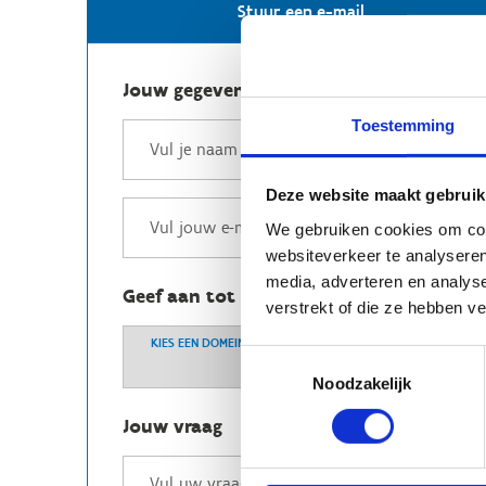
Stuur een e-mail
Jouw gegevens
Toestemming
Deze website maakt gebruik
We gebruiken cookies om cont
websiteverkeer te analyseren
media, adverteren en analys
Geef aan tot welk domein jouw vraag b
verstrekt of die ze hebben v
KIES EEN DOMEIN
Toestemmingsselectie
Noodzakelijk
Jouw vraag