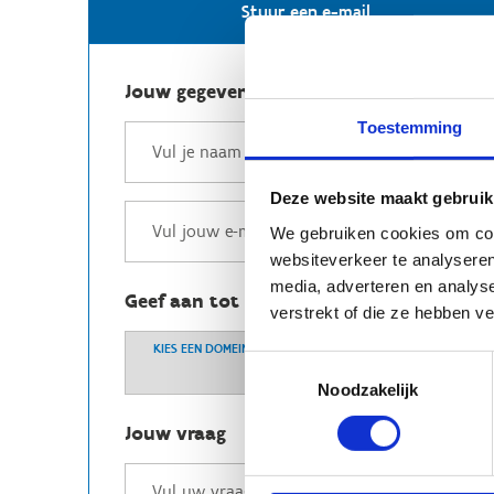
Stuur een e-mail
Jouw gegevens
Toestemming
Deze website maakt gebruik
We gebruiken cookies om cont
websiteverkeer te analyseren
media, adverteren en analys
Geef aan tot welk domein jouw vraag b
verstrekt of die ze hebben v
KIES EEN DOMEIN
Toestemmingsselectie
Noodzakelijk
Jouw vraag