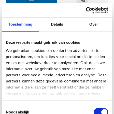
Jouw gegevens
Toestemming
Details
Over
Deze website maakt gebruik van cookies
We gebruiken cookies om content en advertenties te
personaliseren, om functies voor social media te bieden
en om ons websiteverkeer te analyseren. Ook delen we
informatie over uw gebruik van onze site met onze
Geef aan tot welk domein jouw vraag behoort
partners voor social media, adverteren en analyse. Deze
partners kunnen deze gegevens combineren met andere
KIES EEN DOMEIN
informatie die u aan ze heeft verstrekt of die ze hebben
verzameld op basis van uw gebruik van hun services.
Jouw vraag
Toestemmingsselectie
Noodzakelijk