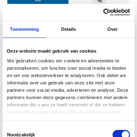
Jouw gegevens
Toestemming
Details
Over
Deze website maakt gebruik van cookies
We gebruiken cookies om content en advertenties te
personaliseren, om functies voor social media te bieden
en om ons websiteverkeer te analyseren. Ook delen we
informatie over uw gebruik van onze site met onze
Geef aan tot welk domein jouw vraag behoort
partners voor social media, adverteren en analyse. Deze
partners kunnen deze gegevens combineren met andere
KIES EEN DOMEIN
informatie die u aan ze heeft verstrekt of die ze hebben
verzameld op basis van uw gebruik van hun services.
Jouw vraag
Toestemmingsselectie
Noodzakelijk