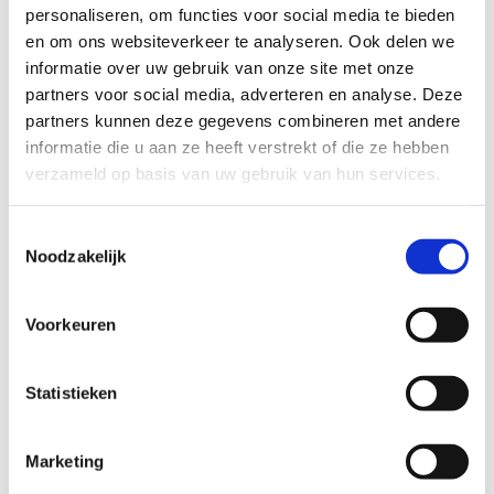
ons vlak aan het Spaarbekken, dicht bij de
personaliseren, om functies voor social media te bieden
E40. Met onze
uitgebreide parking
kunnen we
en om ons websiteverkeer te analyseren. Ook delen we
makkelijk heel wat bezoekers ontvangen.
informatie over uw gebruik van onze site met onze
partners voor social media, adverteren en analyse. Deze
Troef nummer 2?
Onze veelzijdigheid
. Bij ons
partners kunnen deze gegevens combineren met andere
kan je terecht voor zowel kleine als grote
informatie die u aan ze heeft verstrekt of die ze hebben
evenementen. Contacteer ons en samen bekijken
verzameld op basis van uw gebruik van hun services.
we hoe we jouw evenement onvergetelijk kunnen
maken.
Toestemmingsselectie
Noodzakelijk
Voorkeuren
Meer info en reservaties
Sport Vlaanderen Nieuwpoort
Statistieken
+32 58 23 58 91
Stuur een bericht
Marketing