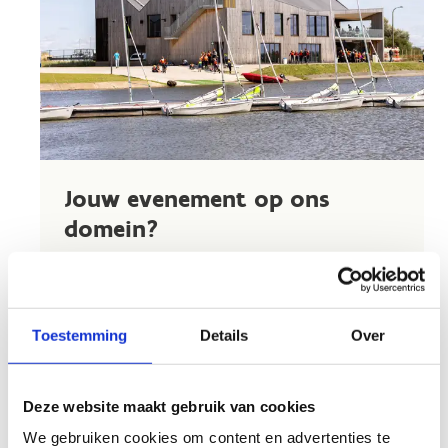
Jouw evenement op ons
domein?
Organiseer je een
grote fietswedstrijd, een
obstakel-run of een
watersportwedstrijd?
Ons domein heeft alles
Toestemming
Details
Over
in huis om jouw evenement naar een hoger
niveau te tillen. Wij zorgen ervoor dat het
onvergetelijk wordt.
Deze website maakt gebruik van cookies
Één van onze troeven?
De locatie
. We bevinden
We gebruiken cookies om content en advertenties te