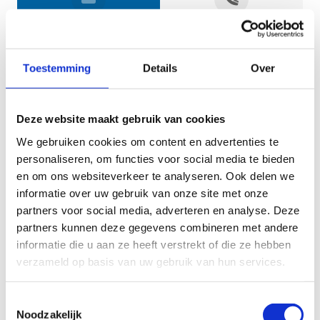
Jouw gegevens
Toestemming
Details
Over
Deze website maakt gebruik van cookies
We gebruiken cookies om content en advertenties te
personaliseren, om functies voor social media te bieden
en om ons websiteverkeer te analyseren. Ook delen we
informatie over uw gebruik van onze site met onze
Geef aan tot welk domein jouw vraag behoort
partners voor social media, adverteren en analyse. Deze
partners kunnen deze gegevens combineren met andere
KIES EEN DOMEIN
informatie die u aan ze heeft verstrekt of die ze hebben
verzameld op basis van uw gebruik van hun services.
Jouw vraag
Toestemmingsselectie
Noodzakelijk