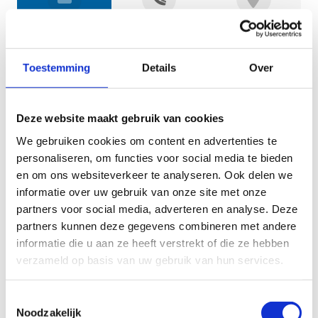
Jouw gegevens
Toestemming
Details
Over
Deze website maakt gebruik van cookies
We gebruiken cookies om content en advertenties te
personaliseren, om functies voor social media te bieden
en om ons websiteverkeer te analyseren. Ook delen we
informatie over uw gebruik van onze site met onze
Geef aan tot welk domein jouw vraag behoort
partners voor social media, adverteren en analyse. Deze
partners kunnen deze gegevens combineren met andere
KIES EEN DOMEIN
informatie die u aan ze heeft verstrekt of die ze hebben
verzameld op basis van uw gebruik van hun services.
Jouw vraag
Toestemmingsselectie
Noodzakelijk