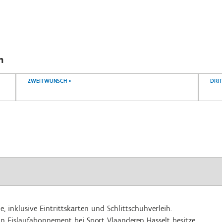
n
ZWEITWUNSCH
*
DRI
 inklusive Eintrittskarten und Schlittschuhverleih.
ein Eislaufabonnement bei Sport Vlaanderen Hasselt besitze.