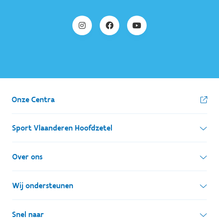
Onze Centra
Sport Vlaanderen Hoofdzetel
Simon Bolivarlaan 17
Over ons
1000 Brussel
Wie zijn we, wat doen we
Wij ondersteunen
Ondernemingsnummer: BE 0248.142.826
Onze centra
Postadres
Lokale besturen
Snel naar