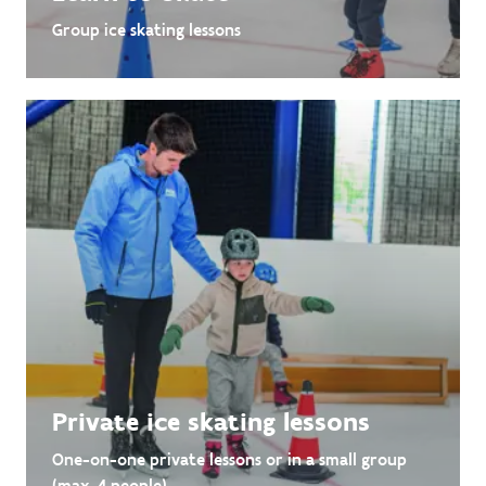
Group ice skating lessons
Private ice skating lessons
One-on-one private lessons or in a small group
(max. 4 people)