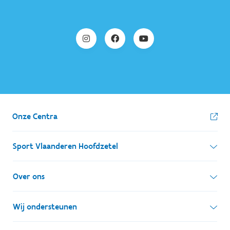
Onze Centra
Sport Vlaanderen Hoofdzetel
Simon Bolivarlaan 17
Over ons
1000 Brussel
Wie zijn we, wat doen we
Wij ondersteunen
Ondernemingsnummer: BE 0248.142.826
Onze centra