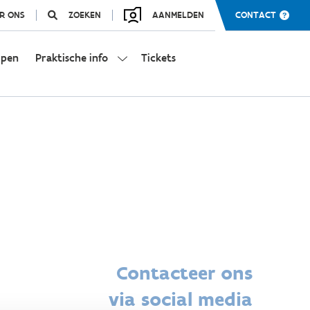
R ONS
ZOEKEN
AANMELDEN
CONTACT
mpen
Praktische info
Tickets
Contacteer ons
via social media