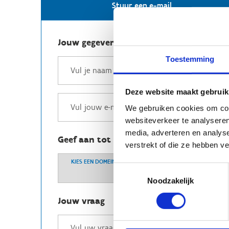
Stuur een e-mail
Jouw gegevens
Toestemming
Deze website maakt gebruik
We gebruiken cookies om cont
websiteverkeer te analyseren
media, adverteren en analys
Geef aan tot welk domein jouw vraag b
verstrekt of die ze hebben v
KIES EEN DOMEIN
Toestemmingsselectie
Noodzakelijk
Jouw vraag