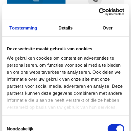
Jouw gegevens
Toestemming
Details
Over
Deze website maakt gebruik van cookies
We gebruiken cookies om content en advertenties te
personaliseren, om functies voor social media te bieden
en om ons websiteverkeer te analyseren. Ook delen we
informatie over uw gebruik van onze site met onze
Geef aan tot welk domein jouw vraag behoort
partners voor social media, adverteren en analyse. Deze
partners kunnen deze gegevens combineren met andere
KIES EEN DOMEIN
informatie die u aan ze heeft verstrekt of die ze hebben
verzameld op basis van uw gebruik van hun services.
Jouw vraag
Toestemmingsselectie
Noodzakelijk