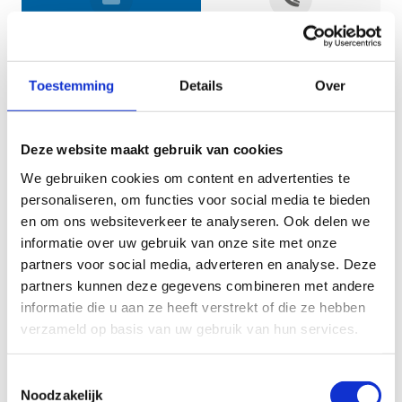
Jouw gegevens
Toestemming
Details
Over
Deze website maakt gebruik van cookies
We gebruiken cookies om content en advertenties te
personaliseren, om functies voor social media te bieden
en om ons websiteverkeer te analyseren. Ook delen we
informatie over uw gebruik van onze site met onze
Geef aan tot welk domein jouw vraag behoort
partners voor social media, adverteren en analyse. Deze
partners kunnen deze gegevens combineren met andere
KIES EEN DOMEIN
informatie die u aan ze heeft verstrekt of die ze hebben
verzameld op basis van uw gebruik van hun services.
Jouw vraag
Toestemmingsselectie
Noodzakelijk