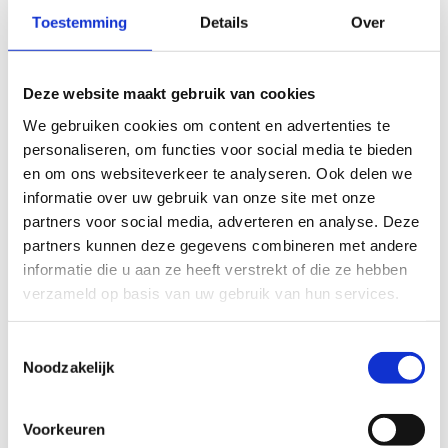
Toestemming
Details
Over
Deze website maakt gebruik van cookies
Beleef met je
bedrijf
de unieke kick van het
We gebruiken cookies om content en advertenties te
baanwielrennen!
personaliseren, om functies voor social media te bieden
Wil je je team op een originele en sportieve
en om ons websiteverkeer te analyseren. Ook delen we
manier samenbrengen? In de Velodroom van
informatie over uw gebruik van onze site met onze
Heusden-Zolder bieden we bedrijven de kans om
partners voor social media, adverteren en analyse. Deze
exclusief
kennis te maken met het
partners kunnen deze gegevens combineren met andere
baanwielrennen
. Onder de veilige en
informatie die u aan ze heeft verstrekt of die ze hebben
enthousiaste
begeleiding van een initiator
van
verzameld op basis van uw gebruik van hun services.
Cycling Vlaanderen ontdekt je team hoe het
voelt om over de steile bochten te vliegen.
Toestemmingsselectie
Noodzakelijk
Dankzij de
lage instapdrempel
kan echt
iedereen, ongeacht ervaring of conditie,
deelnemen en genieten van deze unieke ervaring
Voorkeuren
op de piste.