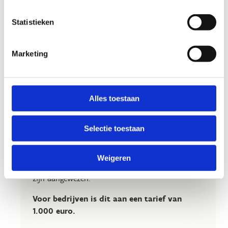
Wie weet schuilt er in jouw collega wel de
Statistieken
nieuwe
Lotte Kopecky
of
Robbe Ghys
!
Het
initiatiepakket
omvat:
Marketing
huur piste (2 uur exclusief voor je bedrijf)
gebruik van Ridley pistefietsen in diverse
maten
Alles toestaan
helmen en insteekpedalen inbegrepen
begeleiding gediplomeerde initiator
Selectie toestaan
gebruik kleedkamers en douches
Max. 25 deelnemers
Weigeren
Nauw aansluitende sportkledij en sportschoenen
zijn aangewezen.
Voor bedrijven is dit aan een tarief van
1.000 euro.