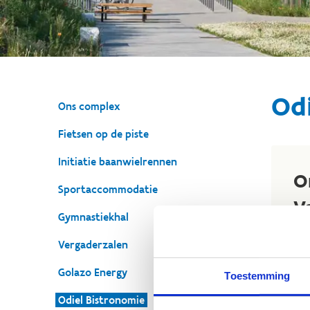
Odi
Ons complex
Fietsen op de piste
Initiatie baanwielrennen
O
Sportaccommodatie
V
Gymnastiekhal
Eve
Vergaderzalen
Odi
Golazo Energy
Heu
Toestemming
met
Odiel Bistronomie
de 