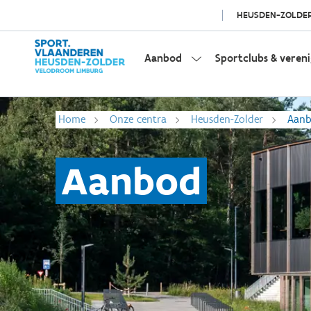
HEUSDEN-ZOLDE
Aanbod
Sportclubs & veren
Home
Onze centra
Heusden-Zolder
Aan
Aanbod