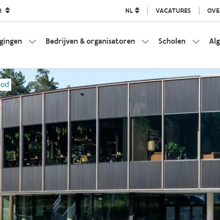
R
NL
VACATURES
OVE
igingen
Bedrijven & organisatoren
Scholen
Al
bod