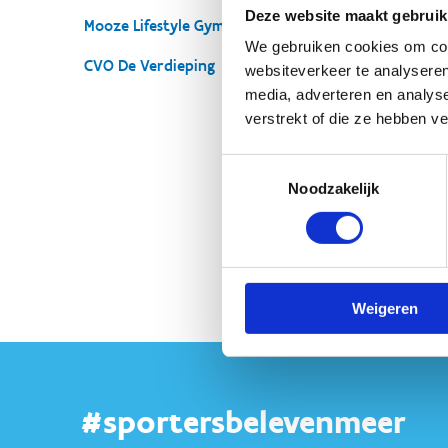
Deze website maakt gebruik
Mooze Lifestyle Gym
Ver
We gebruiken cookies om cont
lic
CVO De Verdieping
websiteverkeer te analyseren
een
media, adverteren en analys
ete
verstrekt of die ze hebben v
ont
Toestemmingsselectie
Bez
Noodzakelijk
Weigeren
#sportersbelevenmeer