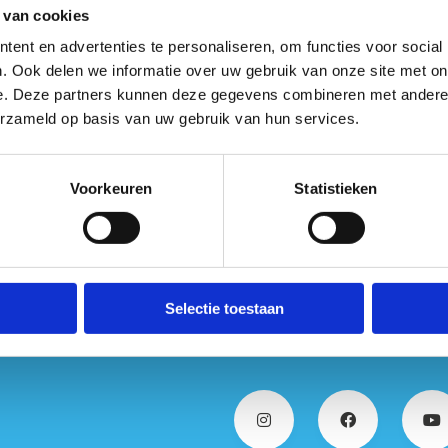
 van cookies
wen jezelf met wat op je lijf geschreven is: verse salades en
ent en advertenties te personaliseren, om functies voor social
hte visgerechten voor wie fit wil blijven, sappige steaks (zoals
. Ook delen we informatie over uw gebruik van onze site met on
 indrukwekkende Tomahawk om te delen) voor wie goed wil
e. Deze partners kunnen deze gegevens combineren met andere i
n, plus klassiekers zoals spaghetti bolognaise of vidé, én
erzameld op basis van uw gebruik van hun services.
bijtliefhebbers kunnen bij ons terecht vanaf ’s ochtends.
oek de website van Odiel Bistronomie
Voorkeuren
Statistieken
Selectie toestaan