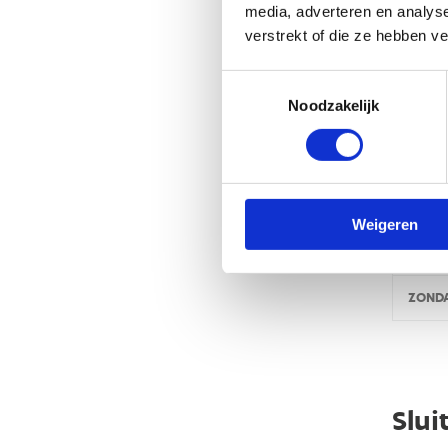
media, adverteren en analys
MAAN
verstrekt of die ze hebben v
DINSD
Toestemmingsselectie
Noodzakelijk
WOEN
DOND
VRIJD
Weigeren
ZATE
ZOND
Slui