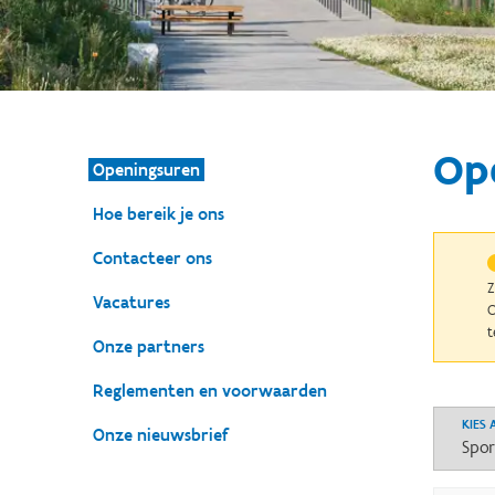
Op
Openingsuren
Hoe bereik je ons
Contacteer ons
Z
Vacatures
O
t
Onze partners
Reglementen en voorwaarden
KIES
Onze nieuwsbrief