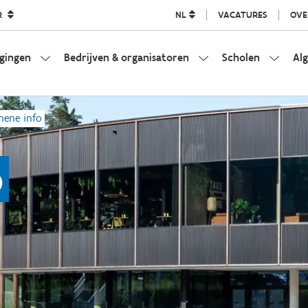
R
NL
VACATURES
OVE
igingen
Bedrijven & organisatoren
Scholen
Al
mene info
o