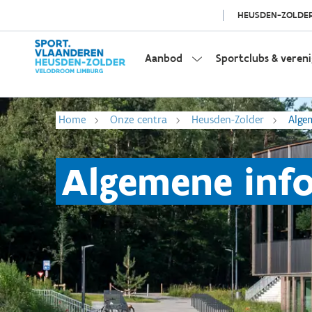
HEUSDEN-ZOLDE
Aanbod
Sportclubs & veren
Home
Onze centra
Heusden-Zolder
Alge
Algemene inf