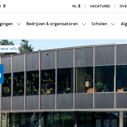
R
NL
VACATURES
OVE
igingen
Bedrijven & organisatoren
Scholen
Al
mene info
o