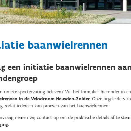
tiatie baanwielrennen
g een initiatie baanwielrennen aan
endengroep
en unieke sportervaring beleven? Vul het formulier hieronder in en
elrennen in de Velodroom Heusden-Zolder
. Onze begeleiders zo
g zodat iedereen kan proeven van het baanwielrennen.
anvraag nemen wij contact op om de praktische details af te ste
ging.