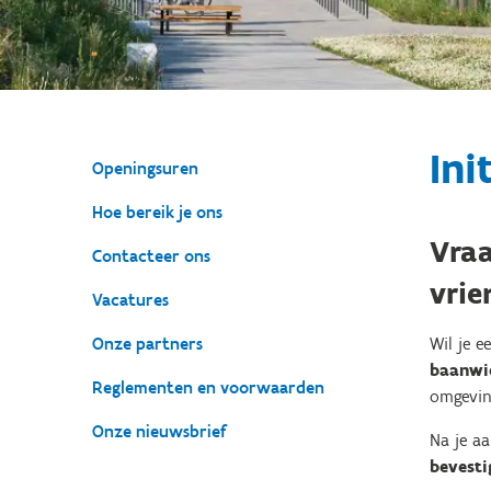
Ini
Openingsuren
Hoe bereik je ons
Vraa
Contacteer ons
vri
Vacatures
Onze partners
Wil je e
baanwi
Reglementen en voorwaarden
omgevin
Onze nieuwsbrief
Na je a
bevesti