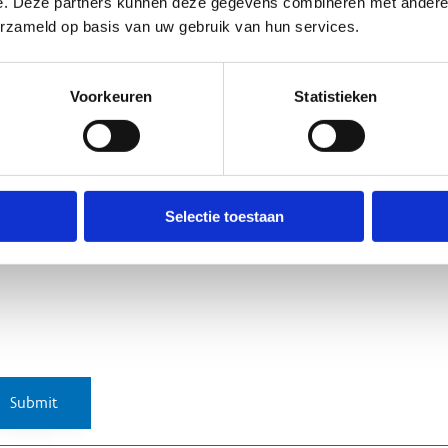
e. Deze partners kunnen deze gegevens combineren met andere i
erzameld op basis van uw gebruik van hun services.
Voorkeuren
Statistieken
Yes, I give permission to store and process my data
Selectie toestaan