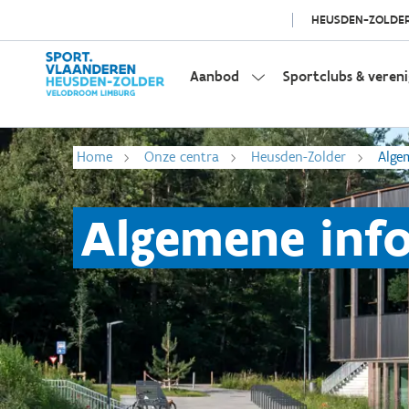
HEUSDEN-ZOLDE
Aanbod
Sportclubs & veren
Home
Onze centra
Heusden-Zolder
Alge
Algemene inf