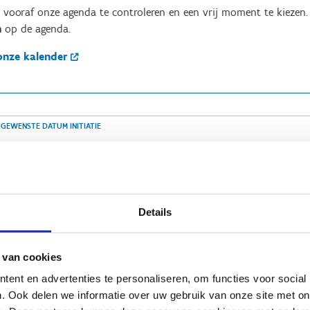
ve vooraf onze agenda te controleren en een vrij moment te kiezen.
n
op de agenda.
onze kalender
GEWENSTE DATUM INITIATIE
Kijk in onze agenda op onze website. Tijdens de witte blokken is er een m
Details
Een Initiatie duurt steeds twee uur. Geef aan op welk uur jullie graag een 
 van cookies
ent en advertenties te personaliseren, om functies voor social
. Ook delen we informatie over uw gebruik van onze site met on