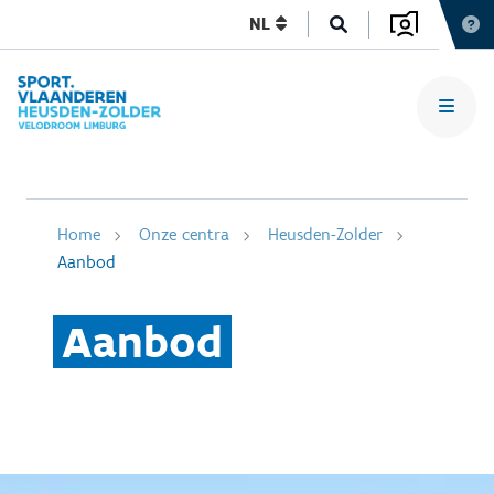
NL
Home
Onze centra
Heusden-Zolder
Aanbod
Aanbod